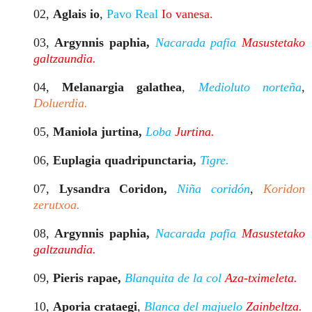
02,
Aglais io
,
Pavo Real
Io vanesa.
03,
Argynnis paphia,
Nacarada pafia
Masustetako
galtzaundia.
04,
Melanargia galathea
,
Medioluto norteña
,
Doluerdia.
05,
Maniola jurtina,
Loba
Jurtina.
06,
Euplagia quadripunctaria,
Tigre.
07,
Lysandra Coridon,
Niña coridón
,
K
oridon
zerutxoa.
08,
Argynnis paphia,
Nacarada pafia
Masustetako
galtzaundia.
09,
Pieris rapae,
Blanquita de la col
Aza-tximeleta.
10,
Aporia crataegi
,
Blanca del majuelo
Zainbeltza.