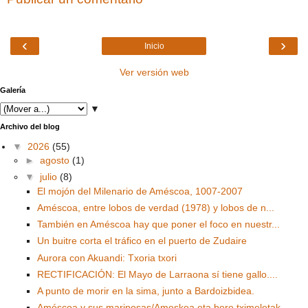
‹
›
Inicio
Ver versión web
Galería
▼
Archivo del blog
▼
2026
(55)
►
agosto
(1)
▼
julio
(8)
El mojón del Milenario de Améscoa, 1007-2007
Améscoa, entre lobos de verdad (1978) y lobos de n...
También en Améscoa hay que poner el foco en nuestr...
Un buitre corta el tráfico en el puerto de Zudaire
Aurora con Akuandi: Txoria txori
RECTIFICACIÓN: El Mayo de Larraona sí tiene gallo....
A punto de morir en la sima, junto a Bardoizbidea.
Améscoa y sus mariposas/Ameskoa eta bere tximeletak