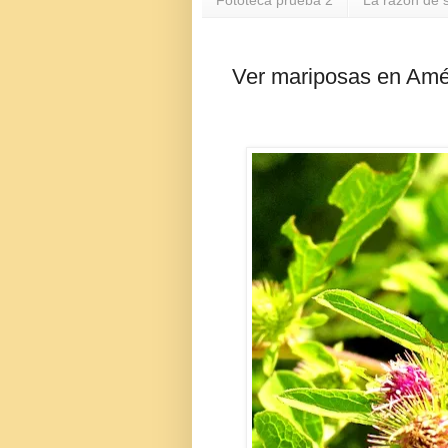
Fototeca prueba 2
La razón de s
Ver mariposas en Amés