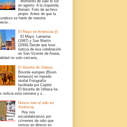
Momento de salir el sol
en agosto. A la izquierda,
Beriain. Foto de archivo
propio. Antes de que la
turaleza se harte de nuestra
ecie...
El Mayo en Améscoa (I)
El Mayo: Larraona
(1997) y San Martín
(2006) Desde que tuve
noticia de esa celebración
en San Vicente de Arana,
alidad no solo cercana,...
El bisonte de Urbasa
Bisonte europeo (Bison
bonasus) en hayedo
otoñal Fotografía
facilitada por Copilot
El bisonte de Urbasa ha
o noticia esta semana y s...
Nunca más el odio en
Améscoa
Hoy nos
escandalizamos por
crímenes de odio que
vemos en directo en