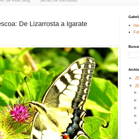
er de este blog
Señas de identidad
Galerí
coa: De Lizarrosta a Igarate
Ini
Fo
Buscar
Archiv
►
2
▼
2