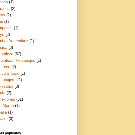
toria
(1)
rraona
(2)
ros
(2)
bo
(1)
riposas
(1)
yo
(2)
ntxo Armendáriz
(1)
sica
(3)
turaleza
(67)
turaleza. Personajes
(1)
storeo
(2)
ícula Tasio
(1)
rsonajes
(21)
historia
(8)
ceta
(2)
flexiones
(31)
n Martín
(1)
basa
(1)
daire
(3)
das populares