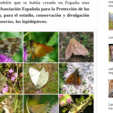
nue
también que se había creado en España una
mu
(Asociación Española para la Protección de las
 para el estudio, conservación y divulgación
nsectos, los lepidópteros.
con
vel
im
Lar
ins