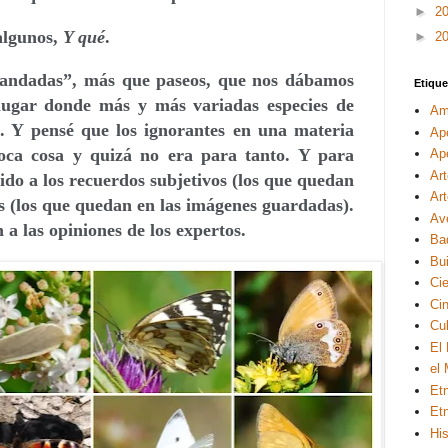
►
2
algunos,
Y qué
.
►
2
“andadas”, más que paseos, que nos dábamos
Etique
lugar donde más y más variadas especies de
Am
. Y pensé que los ignorantes en una materia
Ap
ca cosa y quizá no era para tanto. Y para
Ape
Ar
do a los recuerdos subjetivos (los que quedan
Ar
os (los que quedan en las imágenes guardadas).
Av
a las opiniones de los expertos.
Ba
Bui
Ci
Ci
Cul
El
el
Et
Et
His