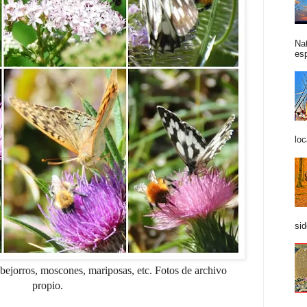
Na
esp
loc
sid
abejorros, moscones, mariposas, etc. Fotos de archivo
propio.