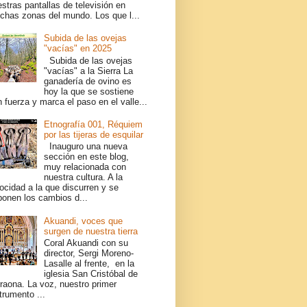
stras pantallas de televisión en
chas zonas del mundo. Los que l...
Subida de las ovejas
"vacías" en 2025
Subida de las ovejas
"vacías" a la Sierra La
ganadería de ovino es
hoy la que se sostiene
 fuerza y marca el paso en el valle...
Etnografía 001, Réquiem
por las tijeras de esquilar
Inauguro una nueva
sección en este blog,
muy relacionada con
nuestra cultura. A la
ocidad a la que discurren y se
ponen los cambios d...
Akuandi, voces que
surgen de nuestra tierra
Coral Akuandi con su
director, Sergi Moreno-
Lasalle al frente, en la
iglesia San Cristóbal de
raona. La voz, nuestro primer
trumento ...