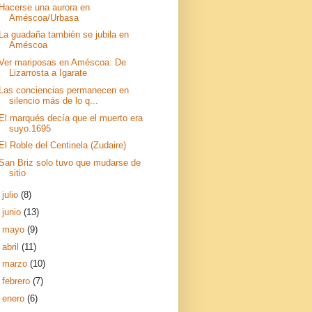
Hacerse una aurora en
Améscoa/Urbasa
La guadaña también se jubila en
Améscoa
Ver mariposas en Améscoa: De
Lizarrosta a Igarate
Las conciencias permanecen en
silencio más de lo q...
El marqués decía que el muerto era
suyo.1695
El Roble del Centinela (Zudaire)
San Briz solo tuvo que mudarse de
sitio
►
julio
(8)
►
junio
(13)
►
mayo
(9)
►
abril
(11)
►
marzo
(10)
►
febrero
(7)
►
enero
(6)