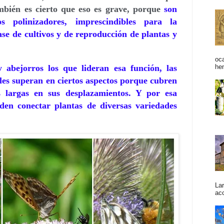
bién es cierto que eso es grave, porque
son
s polinizadores, imprescindibles para la
ase de cultivos y de reproducción de plantas y
oc
abejorros los que lideran esa función, las
he
 les superan en ciertos aspectos porque cubren
 largas en sus desplazamientos. Y por esa
en conectar plantas de diversas variedades
La
acc