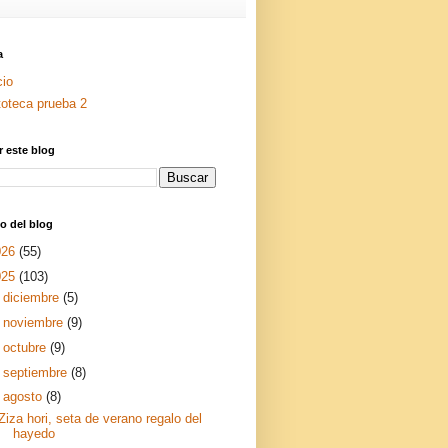
a
cio
toteca prueba 2
 este blog
o del blog
026
(55)
025
(103)
►
diciembre
(5)
►
noviembre
(9)
►
octubre
(9)
►
septiembre
(8)
▼
agosto
(8)
Ziza hori, seta de verano regalo del
hayedo