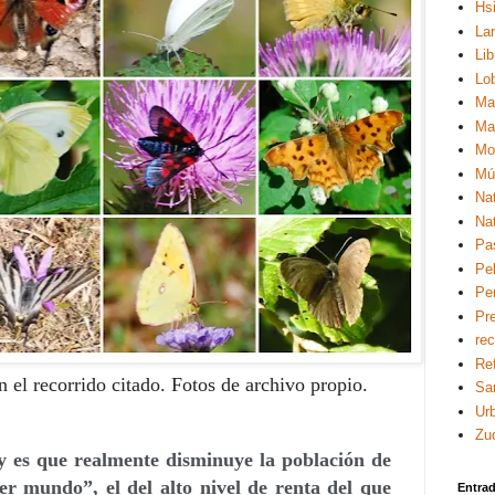
Hsi
La
Lib
Lo
Ma
Ma
Mo
Mú
Na
Na
Pa
Pel
Pe
Pre
re
Re
n el recorrido citado. Fotos de archivo propio.
Sa
Ur
Zu
 y es que realmente disminuye la población de
r mundo”, el del alto nivel de renta del que
Entra