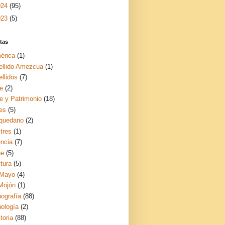
024
(95)
023
(5)
tas
érica
(1)
ellido Amezcua
(1)
llidos
(7)
te
(2)
te y Patrimonio
(18)
es
(5)
quedano
(2)
tres
(1)
encia
(7)
ne
(5)
tura
(5)
 Mayo
(4)
 Mojón
(1)
nografía
(88)
nología
(2)
toria
(88)