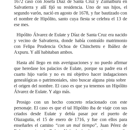
1672 casó con Josefa Díaz de Santa Cruz y Zumalburu en
Salvatierra y allí fijó su residencia. Uno de sus hijos, el
segundo varón, nació en agosto de 1678, y fue bautizado con
el nombre de Hipólito, santo cuya fiesta se celebra el 13 de
ese mes.
Hipólito Álvarez de Eulate y Díaz de Santa Cruz era nacido
y vecino de Salvatierra, donde había contraído matrimonio
con Felipa Prudencia Ochoa de Chinchetru e Ibáñez de
Axpuru. Y allí habitaban ambos.
Hasta ahí llego en mis averiguaciones y no puedo afirmar
que heredase los palacios de Eulate, porque su padre era el
cuarto hijo varón y no es mi objetivo hacer indagaciones
genealógicas o patrimoniales, sino buscar alguna pista sobre
el origen del nombre. El caso es que ya tenemos un Hipólito
Álvarez de Eulate. Y algo más.
Prosigo con un hecho concreto relacionado con este
personaje. El caso es que el tal Hipólito iba de viaje con sus
criados desde Eulate y debía pasar por el puerto de
Olazagutia, el 15 de enero de 1716, y fue con ellos para
enseñarles el camino “
con un mal tiempo
”, Juan Pérez de