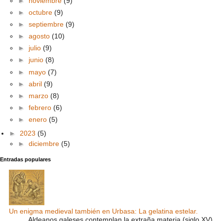
►
noviembre
(9)
►
octubre
(9)
►
septiembre
(9)
►
agosto
(10)
►
julio
(9)
►
junio
(8)
►
mayo
(7)
►
abril
(9)
►
marzo
(8)
►
febrero
(6)
►
enero
(5)
►
2023
(5)
►
diciembre
(5)
Entradas populares
Un enigma medieval también en Urbasa: La gelatina estelar.
Aldeanos galeses contemplan la extraña materia (siglo XV)