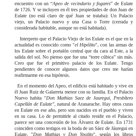
encuentro con un “
Apeo de vecindario y fogares
” de Eulate
de 1726. Y se incluyen en él tres propiedades de don Juan de
Eulate (no está claro de qué Juan se trataba): Un Palacio
viejo, un Palacio nuevo y una Casa o Torre (cerrada y
considerada habitable, aunque no está habitada).
Interpreto que el Palacio Viejo de los Eulate es el que en la
actualidad es conocido como "
el Hipólito
", con las armas de
los Eulate sobre el portalón central que da cara al Este, a la
salida del sol. No pienso que fue una “torre cúbica” sin más.
Creo que fue el primitivo palacio de los Eulate. Tengo
pendientes de conocer algunos datos que creo me harían
reafirmarme en esa hipótesis.
En el momento del Apeo, el edificio está habitado y vive en
él Juan Ruiz de Galarreta menor con su familia. En el Palacio
Nuevo habita "
Don Mathias Saez de Jauregui, Presbítero
Capellán de Eulate"
, natural de Aranarache. Hay otros curas
en Eulate en ese año, pero son nacidos en el pueblo y viven
en su casa. Lo de permitirle al citado residir en el Palacio,
parece ser una concesión de los Álvarez de Eulate. En 1731
coinciden como testigos en la boda de un Sáez de Jáuregui en
Eulate, "
Don Mathias y Don Ypolito
", según los libros