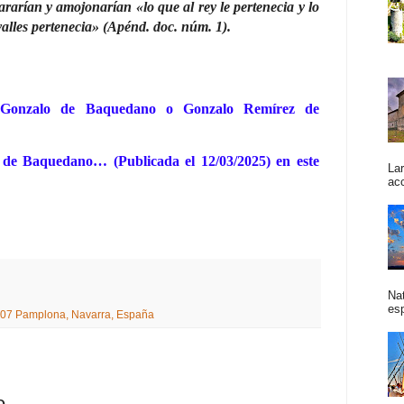
rarían y amojonarían «lo que al rey le pertenecia y lo
alles pertenecia» (Apénd. doc. núm. 1).
 Gonzalo de Baquedano o Gonzalo Remírez de
 de Baquedano… (Publicada el 12/03/2025) en este
La
acc
Na
esp
31007 Pamplona, Navarra, España
o