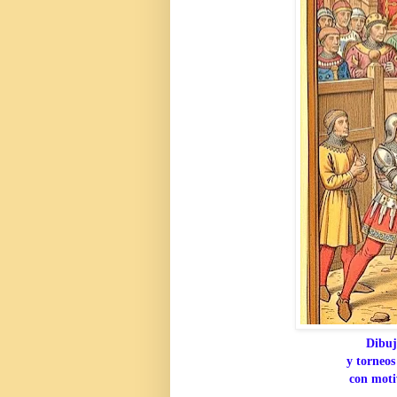
Dibuj
y torneos
con moti