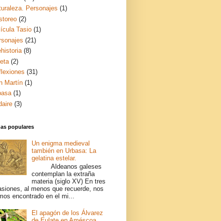
turaleza. Personajes
(1)
storeo
(2)
ícula Tasio
(1)
rsonajes
(21)
historia
(8)
ceta
(2)
flexiones
(31)
n Martín
(1)
basa
(1)
daire
(3)
das populares
Un enigma medieval
también en Urbasa: La
gelatina estelar.
Aldeanos galeses
contemplan la extraña
materia (siglo XV) En tres
asiones, al menos que recuerde, nos
mos encontrado en el mi...
El apagón de los Álvarez
de Eulate en Améscoa