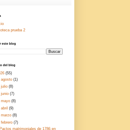
a
cio
toteca prueba 2
 este blog
o del blog
026
(55)
►
agosto
(1)
►
julio
(8)
►
junio
(7)
►
mayo
(8)
►
abril
(9)
►
marzo
(8)
▼
febrero
(7)
Pactos matrimoniales de 1786 en