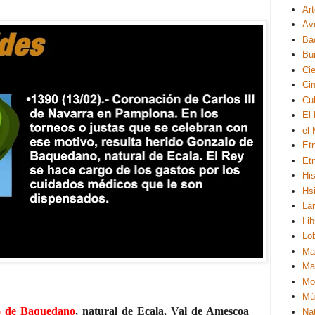
Ar
Av
Ba
Bui
Ci
Ci
Cul
El
el
Et
Et
His
Hsi
La
Lib
Lo
Ma
Ma
Mo
Mú
o de Baquedano
, natural de Ecala, Val de Amescoa
Na