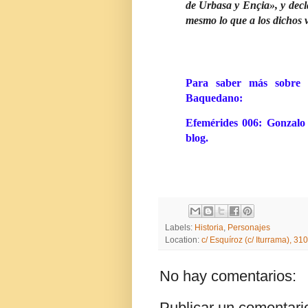
de Urbasa y Ençia», y decla
mesmo lo que a los dichos v
Para saber más sobre
Baquedano:
Efemérides 006: Gonzalo
blog.
Labels:
Historia
,
Personajes
Location:
c/ Esquíroz (c/ Iturrama), 
No hay comentarios:
Publicar un comentari