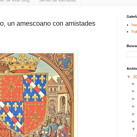
er de este blog
Señas de identidad
Galerí
o, un amescoano con amistades
Ini
Fo
Buscar
Archiv
▼
2