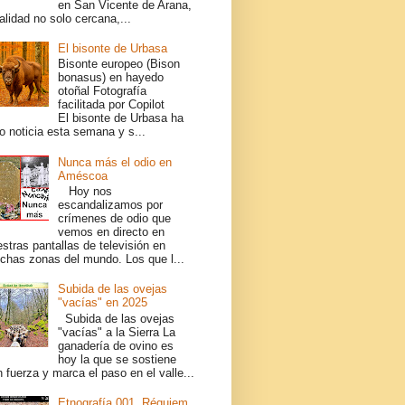
en San Vicente de Arana,
alidad no solo cercana,...
El bisonte de Urbasa
Bisonte europeo (Bison
bonasus) en hayedo
otoñal Fotografía
facilitada por Copilot
El bisonte de Urbasa ha
o noticia esta semana y s...
Nunca más el odio en
Améscoa
Hoy nos
escandalizamos por
crímenes de odio que
vemos en directo en
stras pantallas de televisión en
chas zonas del mundo. Los que l...
Subida de las ovejas
"vacías" en 2025
Subida de las ovejas
"vacías" a la Sierra La
ganadería de ovino es
hoy la que se sostiene
 fuerza y marca el paso en el valle...
Etnografía 001, Réquiem