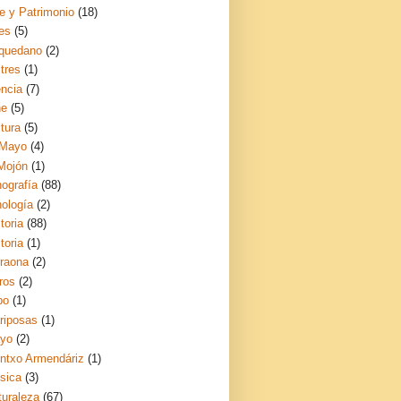
te y Patrimonio
(18)
es
(5)
quedano
(2)
tres
(1)
encia
(7)
ne
(5)
tura
(5)
 Mayo
(4)
 Mojón
(1)
nografía
(88)
nología
(2)
toria
(88)
toria
(1)
rraona
(2)
ros
(2)
bo
(1)
riposas
(1)
yo
(2)
ntxo Armendáriz
(1)
sica
(3)
turaleza
(67)