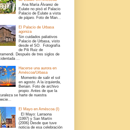
Ana María Álvarez de
Eulate no pisó el Palacio
Palacio de Eulate a vista
de pájaro. Foto de Man...
El Palacio de Urbasa
agoniza
Sin cuidados paliativos
Palacio de Urbasa, visto
desde el SO. Fotografía
de Pili Ruiz de
rramendi. Después de tres siglos de
identada ...
Hacerse una aurora en
Améscoa/Urbasa
Momento de salir el sol
en agosto. A la izquierda,
Beriain. Foto de archivo
propio. Antes de que la
turaleza se harte de nuestra
ecie...
El Mayo en Améscoa (I)
El Mayo: Larraona
(1997) y San Martín
(2006) Desde que tuve
noticia de esa celebración