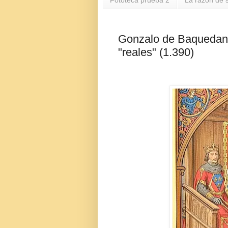
Fototeca prueba 2
La razón de s
Gonzalo de Baquedan
"reales" (1.390)