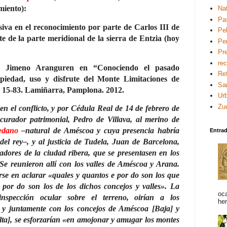
miento):
Na
Pa
siva en el reconocimiento por parte de Carlos III de
Pel
te de la parte meridional de la sierra de Entzia (hoy
Pe
Pre
re
n Jimeno Aranguren en “Conociendo el pasado
Re
iedad, uso y disfrute del Monte Limitaciones de
Sa
 15-83. Lamiñarra, Pamplona. 2012.
Ur
Zu
 en el conflicto, y por Cédula Real de 14 de febrero
de
urador patrimonial, Pedro de Villava, al merino de
edano
–natural de Améscoa y cuya presencia habría
Entra
 del rey–, y al justicia de Tudela, Juan de Barcelona,
dores de la ciudad ribera, que se presentasen en los
Se reunieron allí con los valles de Améscoa y Arana.
rse en aclarar «quales y quantos e por do son los que
 por do son los de los dichos concejos y valles». La
oc
inspección ocular sobre el terreno, oirían a los
he
 y juntamente con los concejos de Améscoa [Baja] y
ta], se esforzarían «en amojonar y amugar los montes