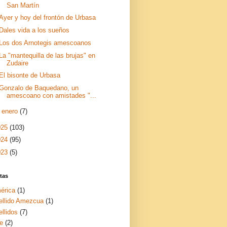
San Martín
Ayer y hoy del frontón de Urbasa
Dales vida a los sueños
Los dos Arnotegis amescoanos
La "mantequilla de las brujas" en
Zudaire
El bisonte de Urbasa
Gonzalo de Baquedano, un
amescoano con amistades "...
►
enero
(7)
025
(103)
024
(95)
023
(5)
tas
érica
(1)
ellido Amezcua
(1)
llidos
(7)
te
(2)