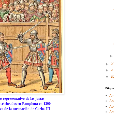
►
2
►
2
►
2
Etique
Am
o representativo de las justas
Ap
 celebrados en Pamplona en 1390
Ape
vo de
la coronación de Carlos III
Ar