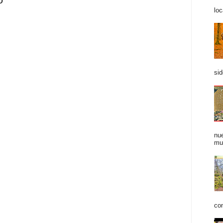
loc
sid
nue
mu
con