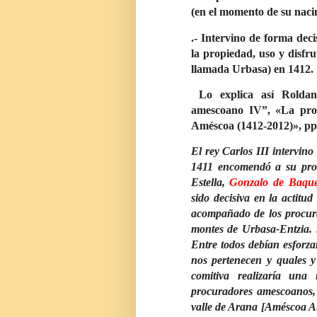
(en el momento de su naci
.- Intervino de forma deci
la propiedad, uso y disfru
llamada Urbasa) en 1412.
Lo explica así Rolda
amescoano IV”, «La prop
Améscoa (1412-2012)», pp
El rey Carlos III intervino
1411 encomendó a su proc
Estella,
Gonzalo de Baqu
sido decisiva en la actitud
acompañado de los procura
montes de Urbasa-Entzia. 
Entre todos debían esforza
nos pertenecen y quales y
comitiva realizaría una 
procuradores amescoanos,
valle de Arana [Améscoa Al