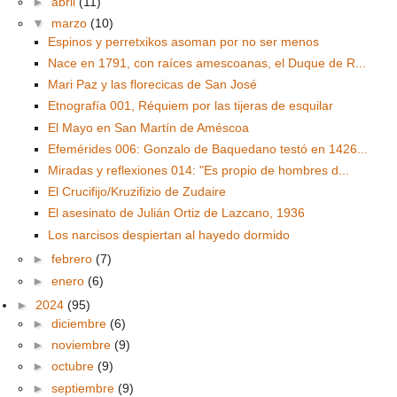
►
abril
(11)
▼
marzo
(10)
Espinos y perretxikos asoman por no ser menos
Nace en 1791, con raíces amescoanas, el Duque de R...
Mari Paz y las florecicas de San José
Etnografía 001, Réquiem por las tijeras de esquilar
El Mayo en San Martín de Améscoa
Efemérides 006: Gonzalo de Baquedano testó en 1426...
Miradas y reflexiones 014: "Es propio de hombres d...
El Crucifijo/Kruzifizio de Zudaire
El asesinato de Julián Ortiz de Lazcano, 1936
Los narcisos despiertan al hayedo dormido
►
febrero
(7)
►
enero
(6)
►
2024
(95)
►
diciembre
(6)
►
noviembre
(9)
►
octubre
(9)
►
septiembre
(9)