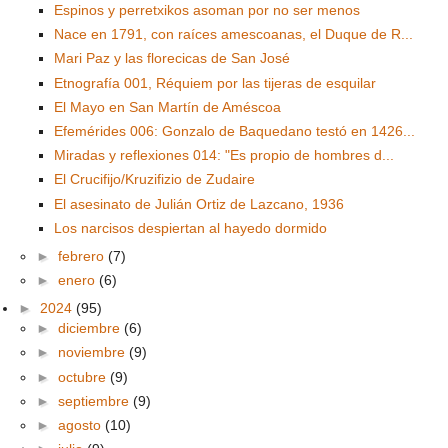
Espinos y perretxikos asoman por no ser menos
Nace en 1791, con raíces amescoanas, el Duque de R...
Mari Paz y las florecicas de San José
Etnografía 001, Réquiem por las tijeras de esquilar
El Mayo en San Martín de Améscoa
Efemérides 006: Gonzalo de Baquedano testó en 1426...
Miradas y reflexiones 014: "Es propio de hombres d...
El Crucifijo/Kruzifizio de Zudaire
El asesinato de Julián Ortiz de Lazcano, 1936
Los narcisos despiertan al hayedo dormido
►
febrero
(7)
►
enero
(6)
►
2024
(95)
►
diciembre
(6)
►
noviembre
(9)
►
octubre
(9)
►
septiembre
(9)
►
agosto
(10)