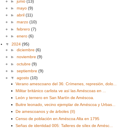
►
junio
(13)
►
mayo
(9)
►
abril
(11)
►
marzo
(10)
►
febrero
(7)
►
enero
(6)
▼
2024
(95)
►
diciembre
(6)
►
noviembre
(9)
►
octubre
(9)
►
septiembre
(9)
▼
agosto
(10)
Verano amescoano del 36: Crímenes, represión, dolo...
Militar británico carlista ve así las Améscoas en ...
León y ternero en San Martín de Améscoa.
Buitre leonado, vecino ejemplar de Améscoa y Urbas...
De amescoanos y de árboles (II)
Censo de población en Améscoa Alta en 1795
Señas de identidad 005: Talleres de sílex de Amésc...