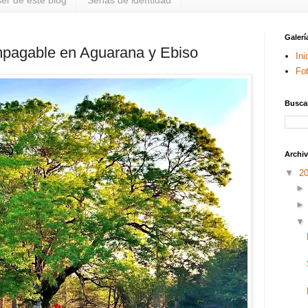
er de este blog
Señas de identidad
Galerí
impagable en Aguarana y Ebiso
Ini
Fo
Buscar
Archiv
▼
2