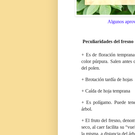
Algunos aprov
Peculiaridades del fresno
+ Es de f
loración tempran
color púrpura. Salen antes 
del polen.
+ Brotación tardía de hojas
+ Caída de hoja temprana
+ Es polígamo. Puede tene
árbol.
+ El fruto del fresno, deno
seco, al caer facilita su “vu
la misma, a distancia del árb