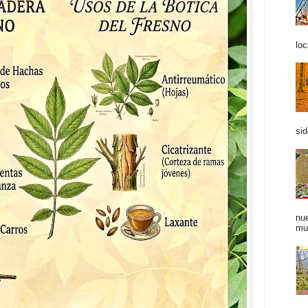
loc
sid
nue
mu