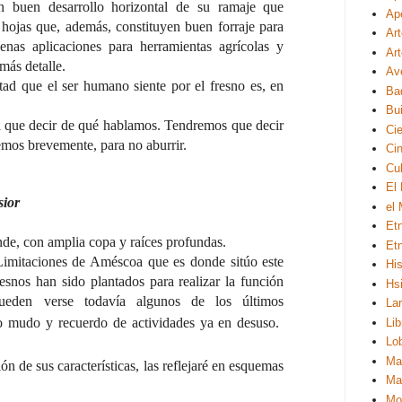
 un buen desarrollo horizontal de su ramaje que
Ape
hojas que, además, constituyen buen forraje para
Ar
nas aplicaciones para herramientas agrícolas y
Ar
 más detalle.
Av
ad que el ser humano siente por el fresno es, en
Ba
Bui
rá que decir de qué hablamos. Tendremos que decir
Ci
emos brevemente, para no aburrir.
Ci
Cul
El
sior
el
Et
de, con amplia copa y raíces profundas.
Et
mitaciones de Améscoa que es donde sitúo este
His
fresnos han sido plantados para realizar la función
Hsi
eden verse todavía algunos de los últimos
La
go mudo y recuerdo de actividades ya en desuso.
Lib
Lo
Ma
ón de sus características, las reflejaré en esquemas
Ma
Mo