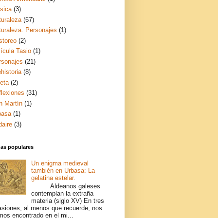
sica
(3)
turaleza
(67)
turaleza. Personajes
(1)
storeo
(2)
ícula Tasio
(1)
rsonajes
(21)
historia
(8)
ceta
(2)
flexiones
(31)
n Martín
(1)
basa
(1)
daire
(3)
das populares
Un enigma medieval
también en Urbasa: La
gelatina estelar.
Aldeanos galeses
contemplan la extraña
materia (siglo XV) En tres
asiones, al menos que recuerde, nos
mos encontrado en el mi...