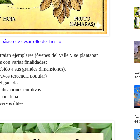
básico de desarrollo del fresno
ían ejemplares jóvenes del valle y se plantaban
as con varias finalidades:
bido a sus grandes dimensiones).
La
s (creencia popular)
acc
 ganado
aciones curativas
ra leña
sos útiles
Na
esp