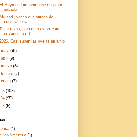
El Mayo de Larraona sube el quinto
sábado
Akuandi, voces que surgen de
nuestra tierra
Tallar taxos, para arcos y ballestas
en Amescoa. 1...
2026. Casi suben las ovejas en junio
►
mayo
(8)
►
abril
(9)
►
marzo
(8)
►
febrero
(7)
►
enero
(7)
025
(103)
024
(95)
023
(5)
tas
érica
(1)
ellido Amezcua
(1)