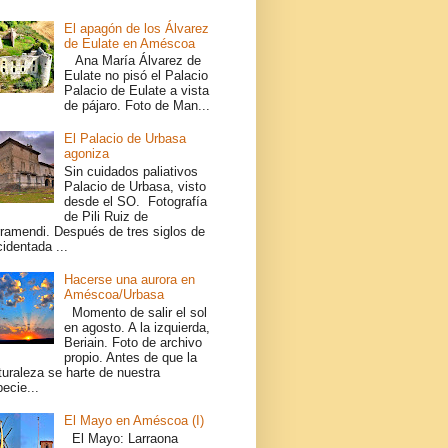
El apagón de los Álvarez
de Eulate en Améscoa
Ana María Álvarez de
Eulate no pisó el Palacio
Palacio de Eulate a vista
de pájaro. Foto de Man...
El Palacio de Urbasa
agoniza
Sin cuidados paliativos
Palacio de Urbasa, visto
desde el SO. Fotografía
de Pili Ruiz de
rramendi. Después de tres siglos de
identada ...
Hacerse una aurora en
Améscoa/Urbasa
Momento de salir el sol
en agosto. A la izquierda,
Beriain. Foto de archivo
propio. Antes de que la
turaleza se harte de nuestra
ecie...
El Mayo en Améscoa (I)
El Mayo: Larraona