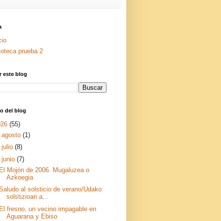
a
cio
toteca prueba 2
 este blog
o del blog
026
(55)
►
agosto
(1)
►
julio
(8)
▼
junio
(7)
El Mojón de 2006. Mugaluzea o
Azkoegia
Saludo al solsticio de verano/Udako
solstizioari a...
El fresno, un vecino impagable en
Aguarana y Ebiso