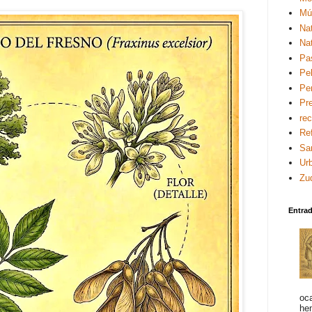
Mú
Na
Na
Pa
Pel
Pe
Pre
re
Re
Sa
Ur
Zu
Entra
oc
he