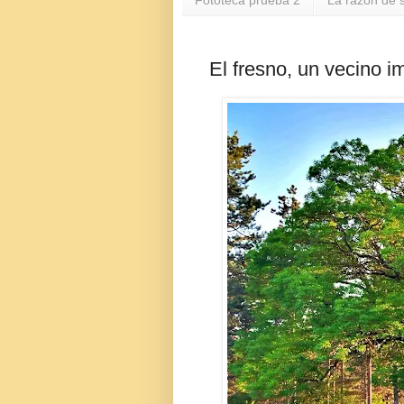
Fototeca prueba 2
La razón de s
El fresno, un vecino 