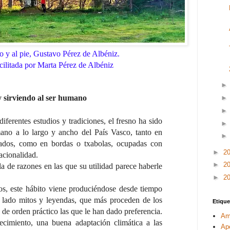
o y al pie, Gustavo Pérez de Albéniz.
cilitada por Marta Pérez de Albéniz
 sirviendo al ser humano
erentes estudios y tradiciones, el fresno ha sido
ano a lo largo y ancho del País Vasco, tanto en
lados, como en bordas o txabolas, ocupadas con
►
2
acionalidad.
►
2
 de razones en las que su utilidad parece haberle
►
2
os, este hábito viene produciéndose desde tiempo
 lado mitos y leyendas, que más proceden de los
Etique
 de orden práctico las que le han dado preferencia.
Am
ecimiento, una buena adaptación climática a las
Ap