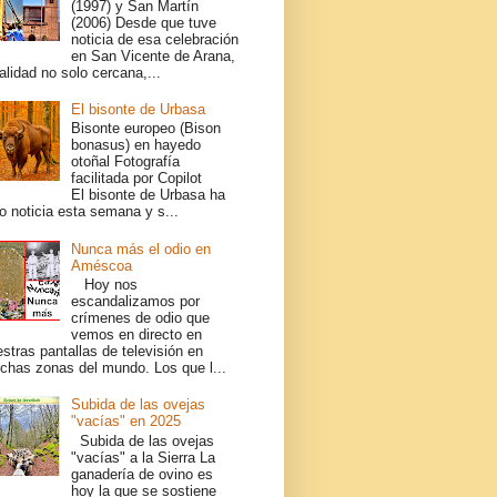
(1997) y San Martín
(2006) Desde que tuve
noticia de esa celebración
en San Vicente de Arana,
alidad no solo cercana,...
El bisonte de Urbasa
Bisonte europeo (Bison
bonasus) en hayedo
otoñal Fotografía
facilitada por Copilot
El bisonte de Urbasa ha
o noticia esta semana y s...
Nunca más el odio en
Améscoa
Hoy nos
escandalizamos por
crímenes de odio que
vemos en directo en
stras pantallas de televisión en
chas zonas del mundo. Los que l...
Subida de las ovejas
"vacías" en 2025
Subida de las ovejas
"vacías" a la Sierra La
ganadería de ovino es
hoy la que se sostiene