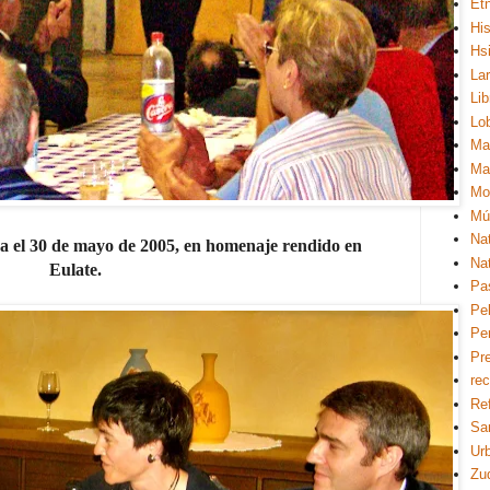
Et
His
Hsi
La
Lib
Lo
Ma
Ma
Mo
Mú
Na
ara el 30 de mayo de 2005, en homenaje rendido en
Na
Eulate.
Pa
Pel
Pe
Pre
re
Re
Sa
Ur
Zu