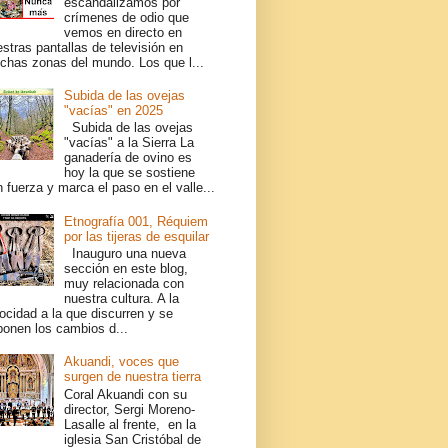
escandalizamos por
crímenes de odio que
vemos en directo en
stras pantallas de televisión en
chas zonas del mundo. Los que l...
Subida de las ovejas
"vacías" en 2025
Subida de las ovejas
"vacías" a la Sierra La
ganadería de ovino es
hoy la que se sostiene
 fuerza y marca el paso en el valle...
Etnografía 001, Réquiem
por las tijeras de esquilar
Inauguro una nueva
sección en este blog,
muy relacionada con
nuestra cultura. A la
ocidad a la que discurren y se
ponen los cambios d...
Akuandi, voces que
surgen de nuestra tierra
Coral Akuandi con su
director, Sergi Moreno-
Lasalle al frente, en la
iglesia San Cristóbal de