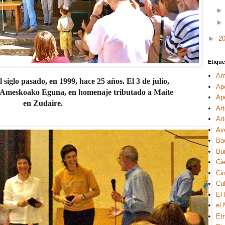
►
2
Etique
Am
 siglo pasado, en 1999, hace 25 años. El 3 de julio,
Ap
/Ameskoako Eguna, en homenaje tributado a Maite
Ape
en Zudaire.
Ar
Ar
Av
Ba
Bui
Ci
Ci
Cul
El
el
Et