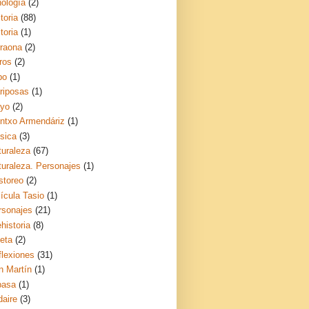
nología
(2)
toria
(88)
toria
(1)
rraona
(2)
ros
(2)
bo
(1)
riposas
(1)
yo
(2)
ntxo Armendáriz
(1)
sica
(3)
turaleza
(67)
turaleza. Personajes
(1)
storeo
(2)
ícula Tasio
(1)
rsonajes
(21)
historia
(8)
ceta
(2)
flexiones
(31)
n Martín
(1)
basa
(1)
daire
(3)