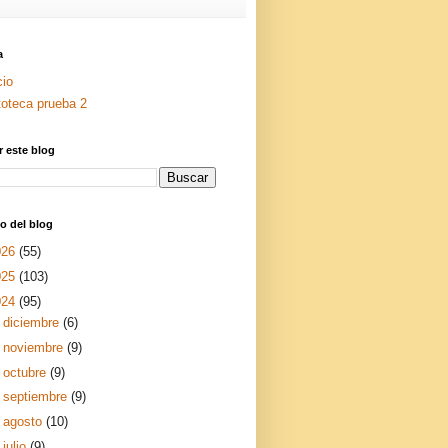
a
cio
toteca prueba 2
 este blog
o del blog
026
(55)
025
(103)
024
(95)
►
diciembre
(6)
►
noviembre
(9)
►
octubre
(9)
►
septiembre
(9)
►
agosto
(10)
▼
julio
(9)