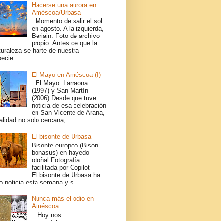
Hacerse una aurora en
Améscoa/Urbasa
Momento de salir el sol
en agosto. A la izquierda,
Beriain. Foto de archivo
propio. Antes de que la
turaleza se harte de nuestra
ecie...
El Mayo en Améscoa (I)
El Mayo: Larraona
(1997) y San Martín
(2006) Desde que tuve
noticia de esa celebración
en San Vicente de Arana,
alidad no solo cercana,...
El bisonte de Urbasa
Bisonte europeo (Bison
bonasus) en hayedo
otoñal Fotografía
facilitada por Copilot
El bisonte de Urbasa ha
o noticia esta semana y s...
Nunca más el odio en
Améscoa
Hoy nos