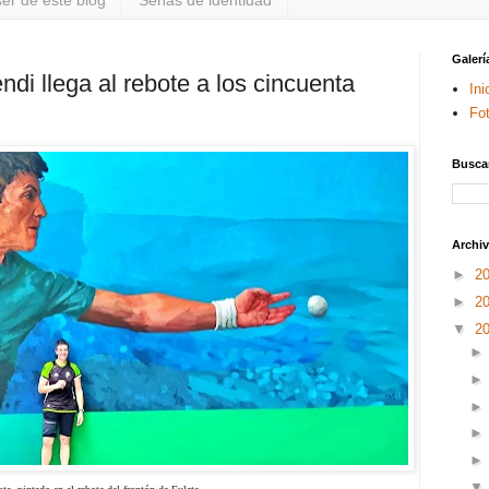
er de este blog
Señas de identidad
Galerí
di llega al rebote a los cincuenta
Ini
Fo
Buscar
Archiv
►
2
►
2
▼
2