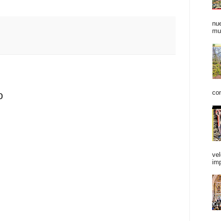
nue
mu
con
o
vel
im