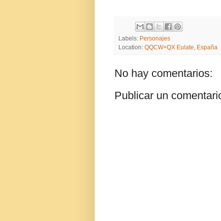
Labels:
Personajes
Location:
QQCW+QX Eulate, España
No hay comentarios:
Publicar un comentari