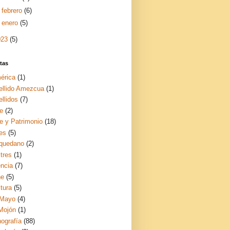
►
febrero
(6)
►
enero
(5)
023
(5)
tas
érica
(1)
ellido Amezcua
(1)
llidos
(7)
te
(2)
te y Patrimonio
(18)
es
(5)
quedano
(2)
tres
(1)
encia
(7)
ne
(5)
tura
(5)
 Mayo
(4)
 Mojón
(1)
nografía
(88)