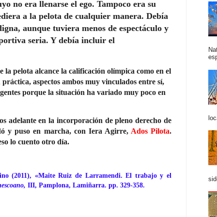
uyo no era llenarse el ego. Tampoco era su
diera a la pelota de cualquier manera. Debía
igna, aunque tuviera menos de espectáculo y
rtiva seria. Y debía incluir el
Na
esp
e la pelota alcance la calificación olímpica como en el
u práctica, aspectos ambos muy vinculados entre sí,
igentes porque la situación ha variado muy poco en
loc
os adelante en la incorporación de pleno derecho de
ndó y puso en marcha, con Iera Agirre,
Ados Pilota
.
so lo cuento otro día.
 (2011), «Maite Ruiz de Larramendi. El trabajo y el
sid
mescoano,
III, Pamplona, Lamiñarra. pp. 329-358.