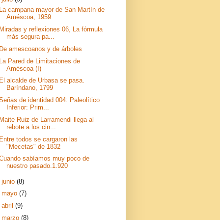
La campana mayor de San Martín de
Améscoa, 1959
Miradas y reflexiones 06, La fórmula
más segura pa...
De amescoanos y de árboles
La Pared de Limitaciones de
Améscoa (I)
El alcalde de Urbasa se pasa.
Baríndano, 1799
Señas de identidad 004: Paleolítico
Inferior: Prim...
Maite Ruiz de Larramendi llega al
rebote a los cin...
Entre todos se cargaron las
"Mecetas" de 1832
Cuando sabíamos muy poco de
nuestro pasado.1.920
►
junio
(8)
►
mayo
(7)
►
abril
(9)
►
marzo
(8)