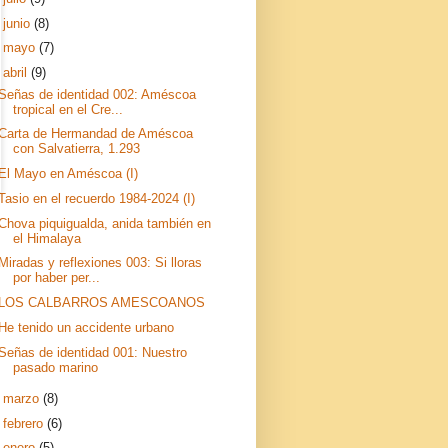
►
junio
(8)
►
mayo
(7)
▼
abril
(9)
Señas de identidad 002: Améscoa
tropical en el Cre...
Carta de Hermandad de Améscoa
con Salvatierra, 1.293
El Mayo en Améscoa (I)
Tasio en el recuerdo 1984-2024 (I)
Chova piquigualda, anida también en
el Himalaya
Miradas y reflexiones 003: Si lloras
por haber per...
LOS CALBARROS AMESCOANOS
He tenido un accidente urbano
Señas de identidad 001: Nuestro
pasado marino
►
marzo
(8)
►
febrero
(6)
►
enero
(5)