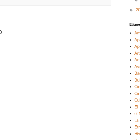
►
2
Etique
o
Am
Ap
Ape
Ar
Ar
Av
Ba
Bui
Ci
Ci
Cul
El
el
Et
Et
His