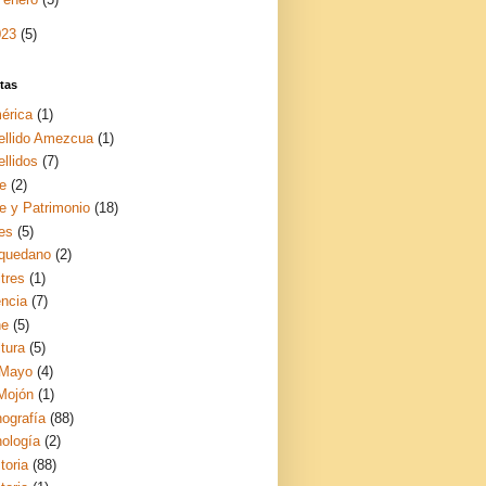
023
(5)
tas
érica
(1)
ellido Amezcua
(1)
llidos
(7)
te
(2)
te y Patrimonio
(18)
es
(5)
quedano
(2)
tres
(1)
encia
(7)
ne
(5)
tura
(5)
 Mayo
(4)
 Mojón
(1)
nografía
(88)
nología
(2)
toria
(88)