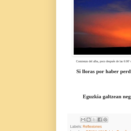
Comienzo del alba, poco después de las 6:00' u
Si lloras por haber perdi
Eguzkia galtzean neg
Labels:
Reflexiones