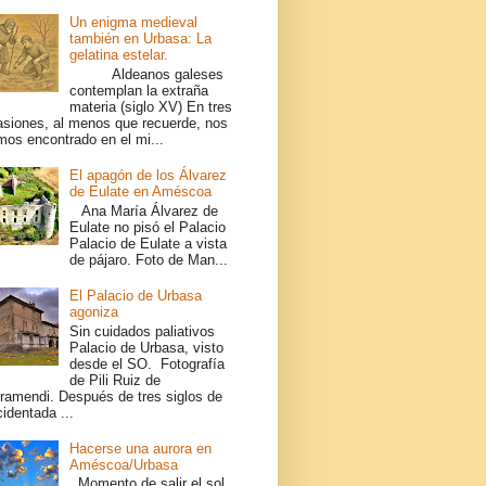
Un enigma medieval
también en Urbasa: La
gelatina estelar.
Aldeanos galeses
contemplan la extraña
materia (siglo XV) En tres
asiones, al menos que recuerde, nos
mos encontrado en el mi...
El apagón de los Álvarez
de Eulate en Améscoa
Ana María Álvarez de
Eulate no pisó el Palacio
Palacio de Eulate a vista
de pájaro. Foto de Man...
El Palacio de Urbasa
agoniza
Sin cuidados paliativos
Palacio de Urbasa, visto
desde el SO. Fotografía
de Pili Ruiz de
rramendi. Después de tres siglos de
identada ...
Hacerse una aurora en
Améscoa/Urbasa
Momento de salir el sol