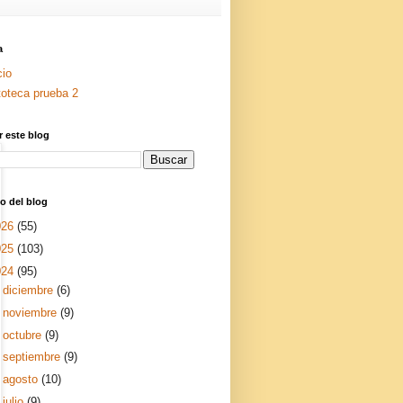
a
cio
toteca prueba 2
 este blog
o del blog
026
(55)
025
(103)
024
(95)
►
diciembre
(6)
►
noviembre
(9)
►
octubre
(9)
►
septiembre
(9)
►
agosto
(10)
►
julio
(9)