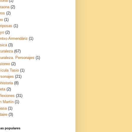
toria
(1)
rraona
(2)
ros
(2)
bo
(1)
riposas
(1)
yo
(2)
ntxo Armendáriz
(1)
sica
(3)
turaleza
(67)
turaleza. Personajes
(1)
storeo
(2)
ícula Tasio
(1)
rsonajes
(21)
historia
(8)
ceta
(2)
flexiones
(31)
n Martín
(1)
basa
(1)
daire
(3)
das populares