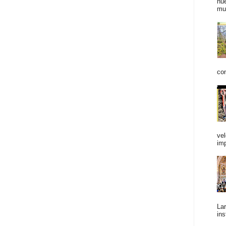
nue
mu
con
vel
im
Lar
ins