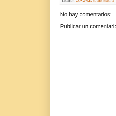
Location:
QQXW+MX Eulate, España
No hay comentarios:
Publicar un comentari