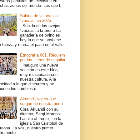
stras pantallas de televisión en
chas zonas del mundo. Los que l...
Subida de las ovejas
"vacías" en 2025
Subida de las ovejas
"vacías" a la Sierra La
ganadería de ovino es
hoy la que se sostiene
 fuerza y marca el paso en el valle...
Etnografía 001, Réquiem
por las tijeras de esquilar
Inauguro una nueva
sección en este blog,
muy relacionada con
nuestra cultura. A la
ocidad a la que discurren y se
ponen los cambios d...
Akuandi, voces que
surgen de nuestra tierra
Coral Akuandi con su
director, Sergi Moreno-
Lasalle al frente, en la
iglesia San Cristóbal de
raona. La voz, nuestro primer
trumento ...