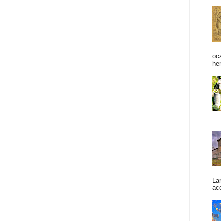
oc
he
La
acc