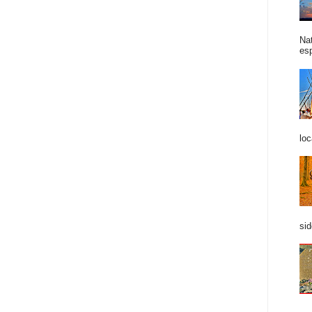
Na
esp
loc
sid