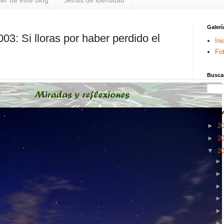
er de este blog
Señas de identidad
Galerí
003: Si lloras por haber perdido el
Ini
Fo
Buscar
Archiv
►
2
►
2
▼
2