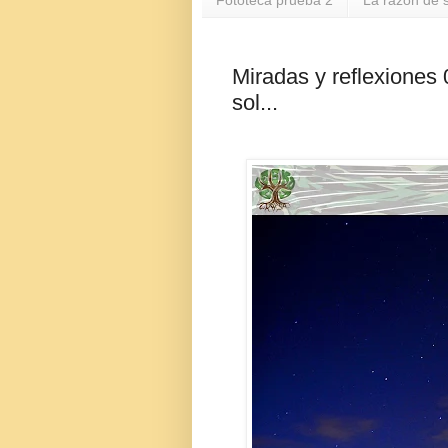
Fototeca prueba 2
La razón de s
Miradas y reflexiones 
sol...