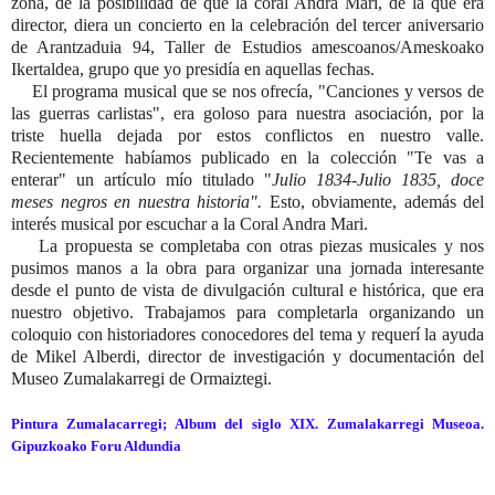
zona, de la posibilidad
de que la coral Andra Mari, de la que era
director, diera un concierto en la celebración del tercer aniversario
de Arantzaduia 94, Taller de Estudios amescoanos/Ameskoako
Ikertaldea, grupo que yo presidía en aquellas fechas.
El programa musical que se nos ofrecía, "Canciones y versos de
las guerras carlistas", era goloso para nuestra asociación, por la
triste huella dejada por estos conflictos en nuestro valle.
Recientemente habíamos publicado en la colección "Te vas a
enterar" un artículo mío titulado "
Julio 1834-Julio 1835,
doce
meses negros en nuestra historia".
Esto, obviamente, además del
interés musical
por escuchar a la Coral Andra Mari.
La propuesta se completaba con otras piezas musicales y nos
pusimos manos a la obra para organizar una jornada interesante
desde el punto de vista de divulgación cultural e histórica, que era
nuestro objetivo. Trabajamos para completarla organizando un
coloquio con historiadores conocedores del tema y requerí la ayuda
de Mikel Alberdi, director de investigación y documentación del
Museo Zumalakarregi de Ormaiztegi.
Pintura Zumalacarregi; Album del siglo XIX. Zumalakarregi Museoa.
Gipuzkoako Foru Aldundia