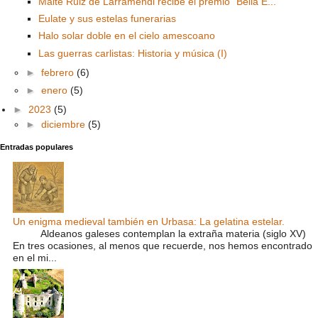
Maite Ruiz de Larramendi recibe el premio "Bella E...
Eulate y sus estelas funerarias
Halo solar doble en el cielo amescoano
Las guerras carlistas: Historia y música (I)
►
febrero
(6)
►
enero
(5)
►
2023
(5)
►
diciembre
(5)
Entradas populares
Un enigma medieval también en Urbasa: La gelatina estelar.
Aldeanos galeses contemplan la extraña materia (siglo XV)
En tres ocasiones, al menos que recuerde, nos hemos encontrado
en el mi...